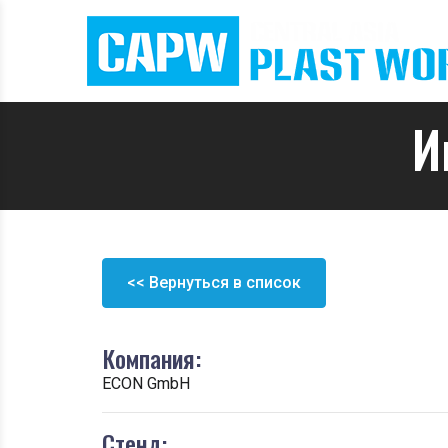
И
<< Вернуться в список
Компания:
ECON GmbH
Стенд: