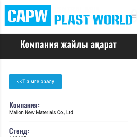
Компания жайлы ақпарат
<<Тізімге оралу
Компания:
Malion New Materials Co., Ltd
Стенд: